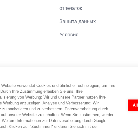
отпечаток
Защита данных
Условия
 Website verwendet Cookies und ähnliche Technologien, um Ihre
онный веб-сайт. Потребитель получает информацию, а также совет
 Durch Ihre Zustimmung erlauben Sie uns, Ihre
кже может быть заполнена по телефону. abo-hilfe.de не предоста
isierung von Werbung: Wir und unsere Partner nutzen Ihre
, потребителю обеспечивается контакт с юристами. Анкеты и онл
e Werbung anzuzeigen. Analyse und Verbesserung: Wir
Al
каждом отдельном случае всегда необходима индивидуальная экспе
e zu analysieren und zu verbessern. Datenverarbeitung durch
 auf unserer Website zu schalten. Wenn Sie zustimmen, werden
 Weitere Informationen zur Datenverarbeitung durch Google
rch Klicken auf "Zustimmen" erklären Sie sich mit der