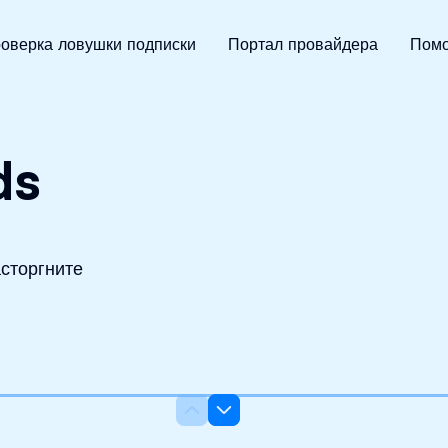
Абсолютно сдержанный
оверка ловушки подписки
Портал провайдера
Помо
ds
сторгните