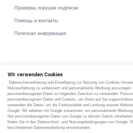
Проверка ловушки подписки
Помощь и контакты
Полезная информация
© 2021 abo-hilfe.de
Wir verwenden Cookies
Datenschutzerklärung und Einwilligung zur Nutzung von Cookies Unsere
*Примечание: abo-hilfe.de представляет собой информаци
Nutzererfahrung zu verbessern und personalisierte Werbung anzuzeigen.
Информация может быть передана потребителю, а анкета та
personenbezogenen Daten zu folgenden Zwecken zu verwenden: Personal
консультаций. Независимо от предоставленной информации
personenbezogenen Daten und Cookies, um Ihnen auf Sie zugeschnitten
упрощенной первоначальной оценки. Однако в принципе в 
verwenden die Daten, um die Funktionalität und Leistung unserer Websit
только после рассмотрения представленных документов.
Google: Wir arbeiten mit Google zusammen, um personalisierte Werbung
Ihre personenbezogenen Daten von Google zu diesem Zweck verarbeitet.
finden Sie in den Datenschutz- und Nutzungsbedingungen von Google. Du
beschriebenen Datenverarbeitung einverstanden.