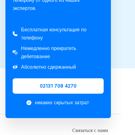
телефону от одного из наших
экспертов.
Бесплатная консультация по
телефону
Немедленно прекратить
дебетование
Абсолютно сдержанный
02131 708 4270
никаких скрытых затрат
Связаться с нами