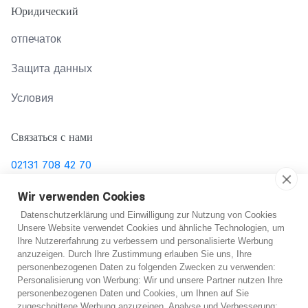
Юридический
отпечаток
Защита данных
Условия
Связаться с нами
02131 708 42 70
support@abo-hilfe.de
Wir verwenden Cookies
Datenschutzerklärung und Einwilligung zur Nutzung von Cookies
Unsere Website verwendet Cookies und ähnliche Technologien, um
Ihre Nutzererfahrung zu verbessern und personalisierte Werbung
© 2021 abo-hilfe.de
anzuzeigen. Durch Ihre Zustimmung erlauben Sie uns, Ihre
personenbezogenen Daten zu folgenden Zwecken zu verwenden:
*Примечание: abo-hilfe.de представляет собой
Не уверен?
Personalisierung von Werbung: Wir und unsere Partner nutzen Ihre
personenbezogenen Daten und Cookies, um Ihnen auf Sie
информационный веб-сайт. Потребитель получает
zugeschnittene Werbung anzuzeigen. Analyse und Verbesserung: