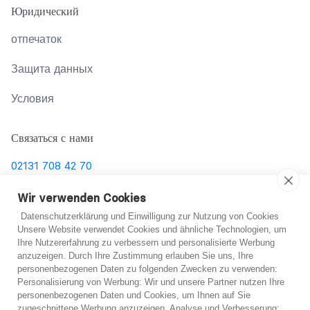
Юридический
отпечаток
Защита данных
Условия
Связаться с нами
02131 708 42 70
support@abo-hilfe.de
Wir verwenden Cookies
Datenschutzerklärung und Einwilligung zur Nutzung von Cookies
Unsere Website verwendet Cookies und ähnliche Technologien, um
Ihre Nutzererfahrung zu verbessern und personalisierte Werbung
© 2021 abo-hilfe.de
anzuzeigen. Durch Ihre Zustimmung erlauben Sie uns, Ihre
personenbezogenen Daten zu folgenden Zwecken zu verwenden:
*Примечание: abo-hilfe.de представляет собой
Не уверен?
Personalisierung von Werbung: Wir und unsere Partner nutzen Ihre
personenbezogenen Daten und Cookies, um Ihnen auf Sie
информационный веб-сайт. Потребитель получает
zugeschnittene Werbung anzuzeigen. Analyse und Verbesserung: