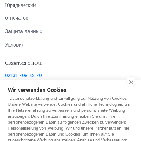
Юридический
отпечаток
Защита данных
Условия
Связаться с нами
02131 708 42 70
support@abo-hilfe.de
Wir verwenden Cookies
Datenschutzerklärung und Einwilligung zur Nutzung von Cookies
Unsere Website verwendet Cookies und ähnliche Technologien, um
Ihre Nutzererfahrung zu verbessern und personalisierte Werbung
© 2021 abo-hilfe.de
anzuzeigen. Durch Ihre Zustimmung erlauben Sie uns, Ihre
personenbezogenen Daten zu folgenden Zwecken zu verwenden:
*Примечание: abo-hilfe.de представляет собой
Не уверен?
Personalisierung von Werbung: Wir und unsere Partner nutzen Ihre
personenbezogenen Daten und Cookies, um Ihnen auf Sie
информационный веб-сайт. Потребитель получает
zugeschnittene Werbung anzuzeigen. Analyse und Verbesserung: