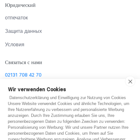
Юридический
отпечаток
Защита данных
Условия
Связаться с нами
02131 708 42 70
support@abo-hilfe.de
Wir verwenden Cookies
Datenschutzerklärung und Einwilligung zur Nutzung von Cookies
Unsere Website verwendet Cookies und ähnliche Technologien, um
Ihre Nutzererfahrung zu verbessern und personalisierte Werbung
© 2021 abo-hilfe.de
anzuzeigen. Durch Ihre Zustimmung erlauben Sie uns, Ihre
personenbezogenen Daten zu folgenden Zwecken zu verwenden:
*Примечание: abo-hilfe.de представляет собой
Не уверен?
Personalisierung von Werbung: Wir und unsere Partner nutzen Ihre
personenbezogenen Daten und Cookies, um Ihnen auf Sie
информационный веб-сайт. Потребитель получает
zugeschnittene Werbung anzuzeigen. Analyse und Verbesserung: