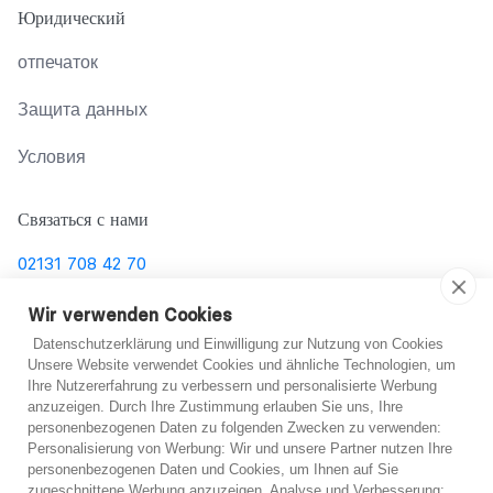
Юридический
отпечаток
Защита данных
Условия
Связаться с нами
02131 708 42 70
support@abo-hilfe.de
Wir verwenden Cookies
Datenschutzerklärung und Einwilligung zur Nutzung von Cookies
Unsere Website verwendet Cookies und ähnliche Technologien, um
Ihre Nutzererfahrung zu verbessern und personalisierte Werbung
© 2021 abo-hilfe.de
anzuzeigen. Durch Ihre Zustimmung erlauben Sie uns, Ihre
personenbezogenen Daten zu folgenden Zwecken zu verwenden:
*Примечание: abo-hilfe.de представляет собой
Не уверен?
Personalisierung von Werbung: Wir und unsere Partner nutzen Ihre
personenbezogenen Daten und Cookies, um Ihnen auf Sie
информационный веб-сайт. Потребитель получает
zugeschnittene Werbung anzuzeigen. Analyse und Verbesserung: