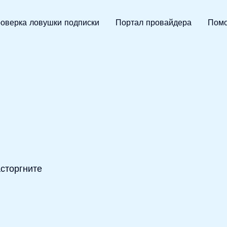
Абсолютно сдержанный
оверка ловушки подписки
Портал провайдера
Помо
сторгните