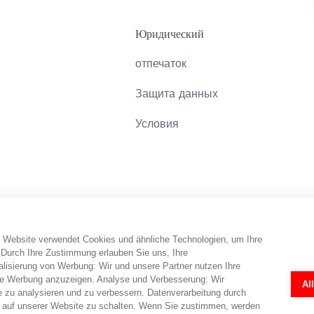
Юридический
отпечаток
Защита данных
Условия
 Website verwendet Cookies und ähnliche Technologien, um Ihre
онный веб-сайт. Потребитель получает информацию, а также совет
 Durch Ihre Zustimmung erlauben Sie uns, Ihre
кже может быть заполнена по телефону. abo-hilfe.de не предоста
isierung von Werbung: Wir und unsere Partner nutzen Ihre
, потребителю обеспечивается контакт с юристами. Анкеты и онл
e Werbung anzuzeigen. Analyse und Verbesserung: Wir
Al
каждом отдельном случае всегда необходима индивидуальная экспе
e zu analysieren und zu verbessern. Datenverarbeitung durch
 auf unserer Website zu schalten. Wenn Sie zustimmen, werden