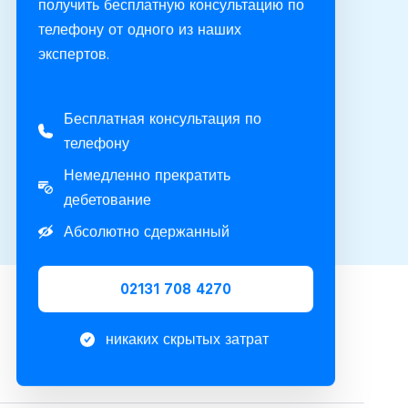
получить бесплатную консультацию по
телефону от одного из наших
экспертов.
Бесплатная консультация по
телефону
Немедленно прекратить
дебетование
Абсолютно сдержанный
02131 708 4270
никаких скрытых затрат