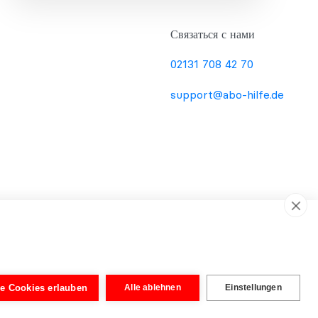
Связаться с нами
02131 708 42 70
support@abo-hilfe.de
ы и рекомендации по вопросам защиты прав потребителей.
вляет никаких юридических услуг или юридических
айн-формы были созданы юристами для подготовки
le Cookies erlauben
Alle ablehnen
Einstellungen
ртиза адвоката. Обязательную оценку может дать адвокат