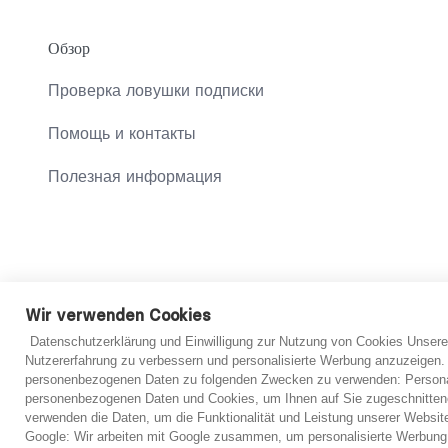
Обзор
Проверка ловушки подписки
Помощь и контакты
Полезная информация
© 2021 abo-hilfe.de
Wir verwenden Cookies
Datenschutzerklärung und Einwilligung zur Nutzung von Cookies Unsere
*Примечание: abo-hilfe.de представляет собой информаци
Nutzererfahrung zu verbessern und personalisierte Werbung anzuzeigen.
Информация может быть передана потребителю, а анкета та
personenbezogenen Daten zu folgenden Zwecken zu verwenden: Personal
консультаций. Независимо от предоставленной информации
personenbezogenen Daten und Cookies, um Ihnen auf Sie zugeschnitten
упрощенной первоначальной оценки. Однако в принципе в 
verwenden die Daten, um die Funktionalität und Leistung unserer Websit
только после рассмотрения представленных документов.
Google: Wir arbeiten mit Google zusammen, um personalisierte Werbung