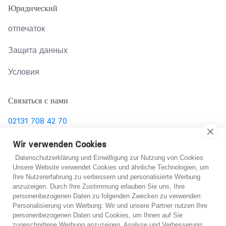
Юридический
отпечаток
Защита данных
Условия
Связаться с нами
02131 708 42 70
support@abo-hilfe.de
Wir verwenden Cookies
Datenschutzerklärung und Einwilligung zur Nutzung von Cookies
Unsere Website verwendet Cookies und ähnliche Technologien, um
Ihre Nutzererfahrung zu verbessern und personalisierte Werbung
© 2021 abo-hilfe.de
anzuzeigen. Durch Ihre Zustimmung erlauben Sie uns, Ihre
personenbezogenen Daten zu folgenden Zwecken zu verwenden:
*Примечание: abo-hilfe.de представляет собой
Не уверен?
Personalisierung von Werbung: Wir und unsere Partner nutzen Ihre
personenbezogenen Daten und Cookies, um Ihnen auf Sie
информационный веб-сайт. Потребитель получает
zugeschnittene Werbung anzuzeigen. Analyse und Verbesserung: