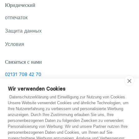
Юридический
отпечаток
Защита данных
Условия
Связаться с нами
02131 708 42 70
support@abo-hilfe.de
Wir verwenden Cookies
Datenschutzerklärung und Einwilligung zur Nutzung von Cookies
Unsere Website verwendet Cookies und ähnliche Technologien, um
Ihre Nutzererfahrung zu verbessern und personalisierte Werbung
© 2021 abo-hilfe.de
anzuzeigen. Durch Ihre Zustimmung erlauben Sie uns, Ihre
personenbezogenen Daten zu folgenden Zwecken zu verwenden:
*Примечание: abo-hilfe.de представляет собой
Не уверен?
Personalisierung von Werbung: Wir und unsere Partner nutzen Ihre
personenbezogenen Daten und Cookies, um Ihnen auf Sie
информационный веб-сайт. Потребитель получает
zugeschnittene Werbung anzuzeigen. Analyse und Verbesserung: