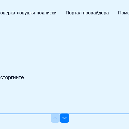
Абсолютно сдержанный
оверка ловушки подписки
Портал провайдера
Помо
сторгните