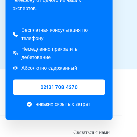
телефону от одного из наших
экспертов.
Бесплатная консультация по
телефону
Немедленно прекратить
дебетование
Абсолютно сдержанный
02131 708 4270
никаких скрытых затрат
Связаться с нами