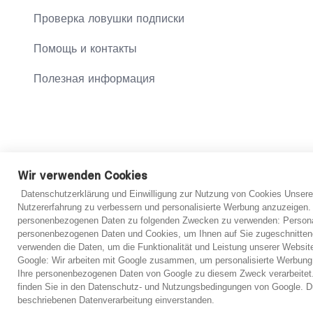
Проверка ловушки подписки
Помощь и контакты
Полезная информация
© 2021 abo-hilfe.de
Wir verwenden Cookies
Datenschutzerklärung und Einwilligung zur Nutzung von Cookies Unsere
*Примечание: abo-hilfe.de представляет собой информаци
Nutzererfahrung zu verbessern und personalisierte Werbung anzuzeigen.
Информация может быть передана потребителю, а анкета та
personenbezogenen Daten zu folgenden Zwecken zu verwenden: Personal
консультаций. Независимо от предоставленной информации
personenbezogenen Daten und Cookies, um Ihnen auf Sie zugeschnitten
упрощенной первоначальной оценки. Однако в принципе в 
verwenden die Daten, um die Funktionalität und Leistung unserer Websit
только после рассмотрения представленных документов.
Google: Wir arbeiten mit Google zusammen, um personalisierte Werbung
Ihre personenbezogenen Daten von Google zu diesem Zweck verarbeitet.
finden Sie in den Datenschutz- und Nutzungsbedingungen von Google. Du
beschriebenen Datenverarbeitung einverstanden.