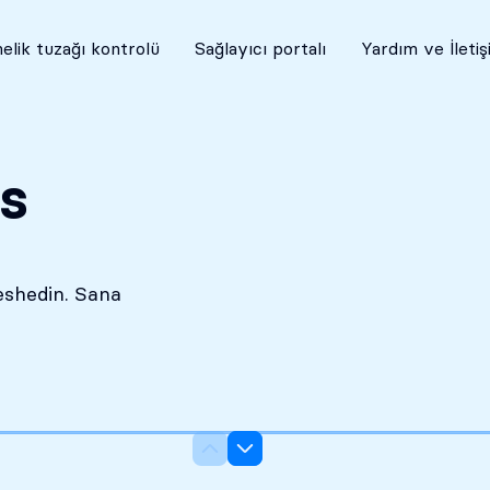
Kesinlikle gizli
elik tuzağı kontrolü
Sağlayıcı portalı
Yardım ve İleti
ts
eshedin. Sana