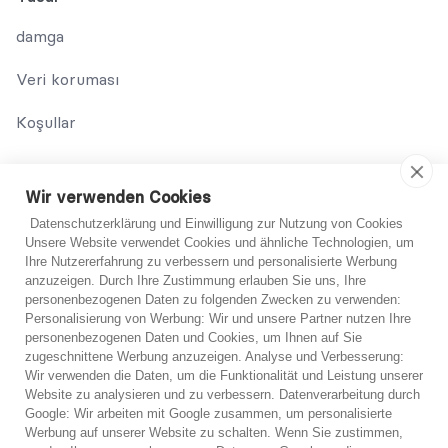
damga
Veri koruması
Koşullar
Bize Ulaşın
Wir verwenden Cookies
02131 708 42 70
Datenschutzerklärung und Einwilligung zur Nutzung von Cookies
Unsere Website verwendet Cookies und ähnliche Technologien, um
support@abo-hilfe.de
Ihre Nutzererfahrung zu verbessern und personalisierte Werbung
anzuzeigen. Durch Ihre Zustimmung erlauben Sie uns, Ihre
personenbezogenen Daten zu folgenden Zwecken zu verwenden:
Personalisierung von Werbung: Wir und unsere Partner nutzen Ihre
© 2021 abo-hilfe.de
personenbezogenen Daten und Cookies, um Ihnen auf Sie
Emin değil?
zugeschnittene Werbung anzuzeigen. Analyse und Verbesserung:
Wir verwenden die Daten, um die Funktionalität und Leistung unserer
*Not: abo-hilfe.de bilgilendirici bir web sitesi olarak hizmet
Emin değilseniz uzmanlarımızdan birinden ücretsiz
Website zu analysieren und zu verbessern. Datenverarbeitung durch
vermektedir. Tüketici, tüketicinin korunması konusunda bilgi ve
Google: Wir arbeiten mit Google zusammen, um personalisierte
telefon danışmanlığı alabilirsiniz.
ipuçları ve püf noktaları alır. Bilgi tüketiciye iletilebilir ve anket
Werbung auf unserer Website zu schalten. Wenn Sie zustimmen,