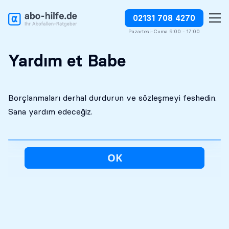
02131 708 4270
Ücretsiz ilk analiz
Kesinlikle gizli
Borçlandırmaları derhal durdurun
Pazartesi-Cuma 9:00 - 17:00
Yardım et Babe
Borçlanmaları derhal durdurun ve sözleşmeyi feshedin.
Sana yardım edeceğiz.