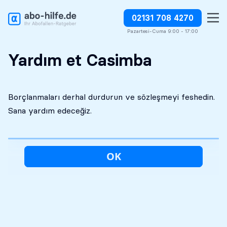
02131 708 4270
Ücretsiz ilk analiz
Kesinlikle gizli
Borçlandırmaları derhal durdurun
Pazartesi-Cuma 9:00 - 17:00
Yardım et Casimba
Borçlanmaları derhal durdurun ve sözleşmeyi feshedin.
Sana yardım edeceğiz.