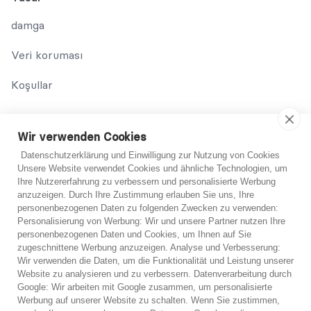
damga
Veri koruması
Koşullar
Bize Ulaşın
Wir verwenden Cookies
02131 708 42 70
Datenschutzerklärung und Einwilligung zur Nutzung von Cookies
Unsere Website verwendet Cookies und ähnliche Technologien, um
support@abo-hilfe.de
Ihre Nutzererfahrung zu verbessern und personalisierte Werbung
anzuzeigen. Durch Ihre Zustimmung erlauben Sie uns, Ihre
personenbezogenen Daten zu folgenden Zwecken zu verwenden:
Personalisierung von Werbung: Wir und unsere Partner nutzen Ihre
© 2021 abo-hilfe.de
personenbezogenen Daten und Cookies, um Ihnen auf Sie
Emin değil?
zugeschnittene Werbung anzuzeigen. Analyse und Verbesserung:
Wir verwenden die Daten, um die Funktionalität und Leistung unserer
*Not: abo-hilfe.de bilgilendirici bir web sitesi olarak hizmet
Emin değilseniz uzmanlarımızdan birinden ücretsiz
Website zu analysieren und zu verbessern. Datenverarbeitung durch
vermektedir. Tüketici, tüketicinin korunması konusunda bilgi ve
Google: Wir arbeiten mit Google zusammen, um personalisierte
telefon danışmanlığı alabilirsiniz.
ipuçları ve püf noktaları alır. Bilgi tüketiciye iletilebilir ve anket
Werbung auf unserer Website zu schalten. Wenn Sie zustimmen,