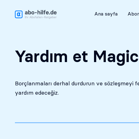
Ücretsiz ilk analiz
Ana sayfa
Abon
Yardım et Magi
Borçlanmaları derhal durdurun ve sözleşmeyi f
yardım edeceğiz.