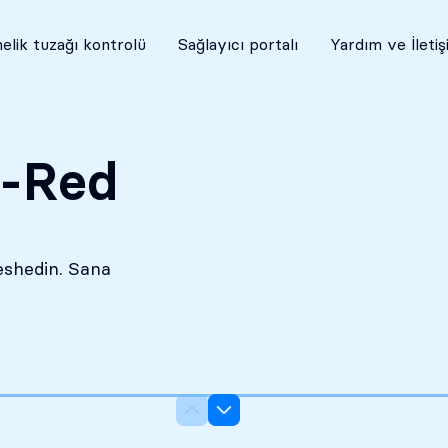
Kesinlikle gizli
elik tuzağı kontrolü
Sağlayıcı portalı
Yardım ve İleti
c-Red
eshedin. Sana