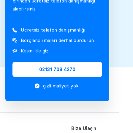
birinden ücretsiz telefon danışmanlığı
alabilirsiniz.
Ücretsiz telefon danışmanlığı
Borçlandırmaları derhal durdurun
Kesinlikle gizli
02131 708 4270
gizli maliyet yok
Bize Ulaşın