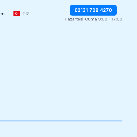
Borçlandırmaları derhal durdurun
02131 708 4270
şim
TR
Pazartesi-Cuma 9:00 - 17:00