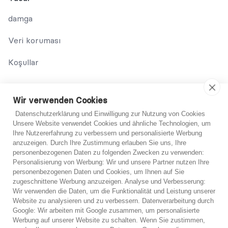
damga
Veri koruması
Koşullar
Bize Ulaşın
Wir verwenden Cookies
02131 708 42 70
Datenschutzerklärung und Einwilligung zur Nutzung von Cookies
Unsere Website verwendet Cookies und ähnliche Technologien, um
support@abo-hilfe.de
Ihre Nutzererfahrung zu verbessern und personalisierte Werbung
anzuzeigen. Durch Ihre Zustimmung erlauben Sie uns, Ihre
personenbezogenen Daten zu folgenden Zwecken zu verwenden:
Personalisierung von Werbung: Wir und unsere Partner nutzen Ihre
© 2021 abo-hilfe.de
personenbezogenen Daten und Cookies, um Ihnen auf Sie
Emin değil?
zugeschnittene Werbung anzuzeigen. Analyse und Verbesserung:
Wir verwenden die Daten, um die Funktionalität und Leistung unserer
*Not: abo-hilfe.de bilgilendirici bir web sitesi olarak hizmet
Emin değilseniz uzmanlarımızdan birinden ücretsiz
Website zu analysieren und zu verbessern. Datenverarbeitung durch
vermektedir. Tüketici, tüketicinin korunması konusunda bilgi ve
Google: Wir arbeiten mit Google zusammen, um personalisierte
telefon danışmanlığı alabilirsiniz.
ipuçları ve püf noktaları alır. Bilgi tüketiciye iletilebilir ve anket
Werbung auf unserer Website zu schalten. Wenn Sie zustimmen,