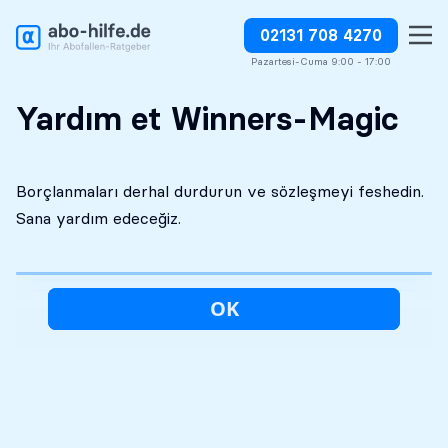
02131 708 4270
Ücretsiz ilk analiz
Kesinlikle gizli
Borçlandırmaları derhal durdurun
Pazartesi-Cuma 9:00 - 17:00
Yardım et Winners-Magic
Borçlanmaları derhal durdurun ve sözleşmeyi feshedin.
Sana yardım edeceğiz.